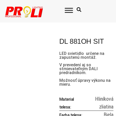
DL 881OH SIT
LED svietidlo určene na
zapustenú montáž.
V prevedení aj so
stmievateľným DALI
predradníkom.
Možnosť úpravy výkonu na
mieru.
Hliníková
Material
zliatina
telesa:
Biela
Farba telesa: