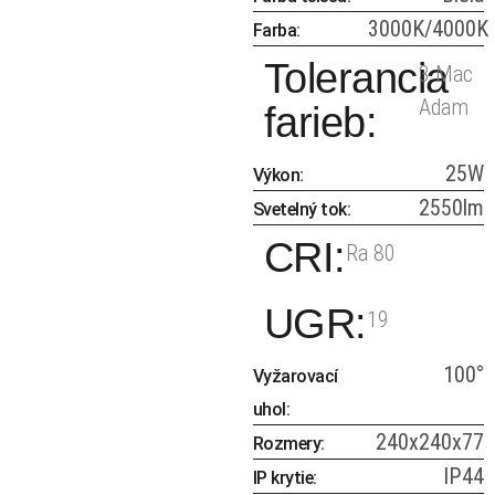
3000K/4000K
Farba:
Tolerancia
3 Mac
Adam
farieb:
25W
Výkon:
2550lm
Svetelný tok:
CRI:
Ra 80
UGR:
19
100°
Vyžarovací
uhol:
240x240x77
Rozmery:
IP44
IP krytie: