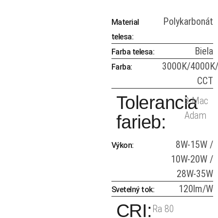
Polykarbonát
Material
telesa:
Biela
Farba telesa:
3000K/4000K
Farba:
CCT
Tolerancia
3 Mac
Adam
farieb:
8W-15W /
Výkon:
10W-20W /
28W-35W
120lm/W
Svetelný tok:
CRI:
Ra 80