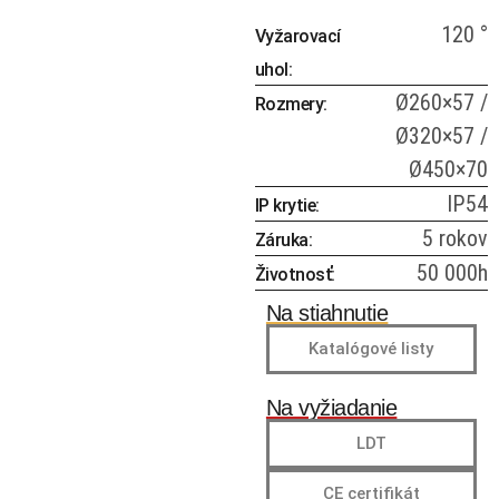
120 °
Vyžarovací
uhol:
Ø260×57 /
Rozmery:
Ø320×57 /
Ø450×70
IP54
IP krytie:
5 rokov
Záruka:
50 000h
Životnosť:
Na stiahnutie
Katalógové listy
Na vyžiadanie
LDT
CE certifikát