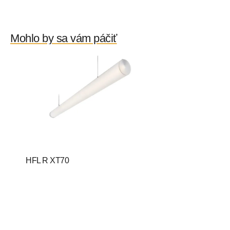
Mohlo by sa vám páčiť
HFL R XT70