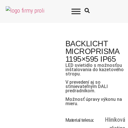
BACKLICHT
MICROPRISMA
1195×595 IP65
LED svietidlo s možnosťou
inštalovania do kazetového
stropu.
V prevedení aj so
stmievateľným DALI
predradníkom.
Možnosť úpravy výkonu na
mieru.
Hliníková
Material telesa: