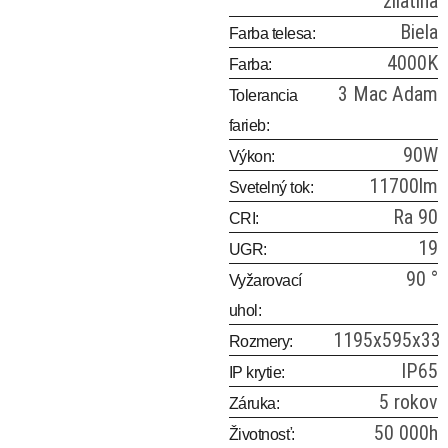
zliatina
Biela
Farba telesa:
4000K
Farba:
3 Mac Adam
Tolerancia
farieb:
90W
Výkon:
11700lm
Svetelný tok:
Ra 90
CRI:
19
UGR:
90 °
Vyžarovací
uhol:
1195x595x33
Rozmery:
IP65
IP krytie:
5 rokov
Záruka:
50 000h
Životnosť: